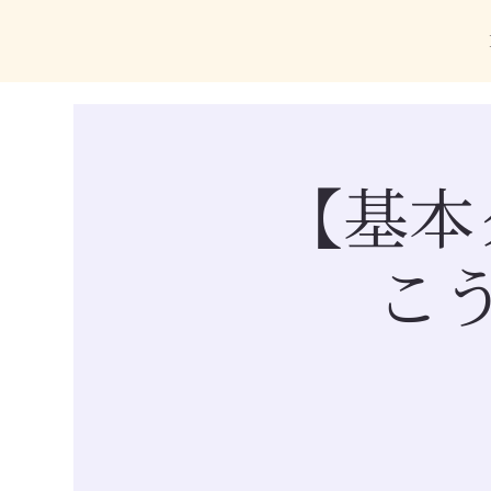
【基本
こ