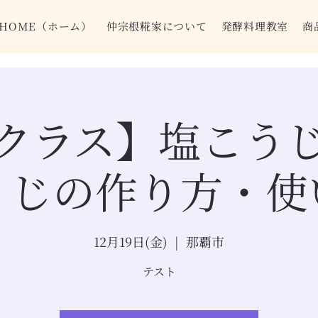
HOME（ホーム）
仲宗根糀家について
発酵料理教室
商
クラス】塩こう
うじの作り方・使
12月19日(金)
  |  
那覇市
テスト