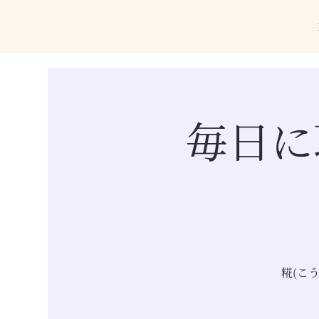
毎日に
糀(こ