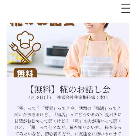
【無料】糀のお話し会
4月18日(土)
  |  
株式会社仲宗根糀家：本店
「糀」って？「酵素」って？今、話題の「腸活」って？
聞いた事あるけど、「腸活」ってどうやるの？ 夏バテに
甘酒がお勧めって聞くけど？ 「糀」の力が凄いって聞く
けど、「糀」って何？など、糀を知りたい方、 糀を使っ
てみたいなど、初心者の方や、お友達をお誘いあわせて