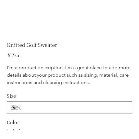
Knitted Golf Sweater
価
￥275
格
I'm a product description. I'm a great place to add more 
details about your product such as sizing, material, care 
instructions and cleaning instructions.
Size
Color