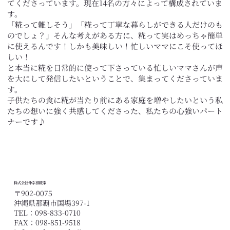
てくださっています。現在14名の方々によって構成されていま
す。
「糀って難しそう」「糀って丁寧な暮らしができる人だけのも
のでしょ？」そんな考えがある方に、糀って実はめっちゃ簡単
に使えるんです！しかも美味しい！忙しいママにこそ使ってほ
しい！
と本当に糀を日常的に使って下さっている忙しいママさんが声
を大にして発信したいということで、集まってくださっていま
す。
子供たちの食に糀が当たり前にある家庭を増やしたいという私
たちの想いに強く共感してくださった、私たちの心強いパート
ナーです♪
株式会社仲宗根糀家
〒902-0075
沖縄県那覇市国場397-1
TEL：098-833-0710
FAX：098-851-9518