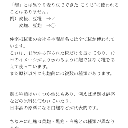
「麹」とは異なり麦や豆でできた”こうじ”に使われる
ことはありません。
例）麦糀、豆糀　→×
　　麦麹、豆麹　→◯
仲宗根糀家の会社名や商品名には全て糀が使われて
います。
これは、お米から作られた糀だけを扱っており、お
米のイメージがより伝わるように麹ではなく糀をあ
えて使っています。
また原料以外にも麹菌には複数の種類があります。
麹の種類はいくつか他にもあり、例えば
黒麹は泡盛
などの原料に使われていたり、
日本酒の原料になる白麹などが代表的です。
ちなみに紅麹は黄麹・黒麹・白麹との種類が異なり