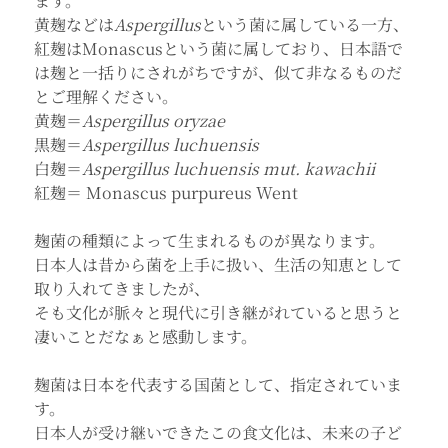
ます。
黄麹などは
Aspergillus
という菌に属している一方、
紅麹はMonascusという菌に属しており、日本語で
は麹と一括りにされがちですが、似て非なるものだ
とご理解ください。
黄麹＝
Aspergillus oryzae
黒麹＝
Aspergillus luchuensis
白麹＝
Aspergillus luchuensis mut. kawachii
紅麹＝ Monascus purpureus Went 
麹菌の種類によって生まれるものが異なります。
日本人は昔から菌を上手に扱い、生活の知恵として
取り入れてきましたが、
そも文化が脈々と現代に引き継がれていると思うと
凄いことだなぁと感動します。
麹菌は日本を代表する国菌として、指定されていま
す。
日本人が受け継いできたこの食文化は、未来の子ど