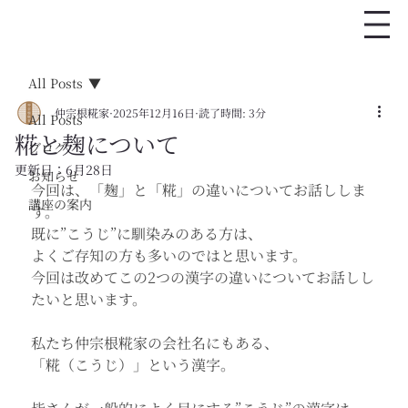
All Posts
仲宗根糀家
2025年12月16日
読了時間: 3分
All Posts
糀と麹について
ブログ
更新日：
6月28日
お知らせ
今回は、「麹」と「糀」の違いについてお話ししま
講座の案内
す。
既に”こうじ”に馴染みのある方は、
よくご存知の方も多いのではと思います。
今回は改めてこの2つの漢字の違いについてお話しし
たいと思います。
私たち仲宗根糀家
の会社名にもある、
「糀（こうじ）」という漢字。