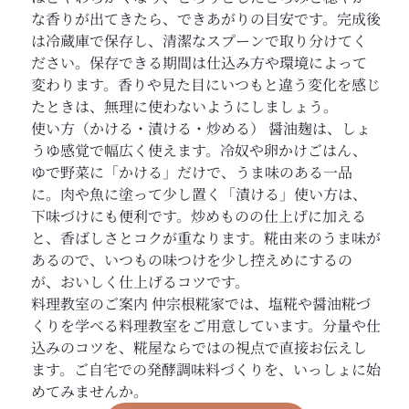
な香りが出てきたら、できあがりの目安です。完成後
は冷蔵庫で保存し、清潔なスプーンで取り分けてく
ださい。保存できる期間は仕込み方や環境によって
変わります。香りや見た目にいつもと違う変化を感じ
たときは、無理に使わないようにしましょう。
使い方（かける・漬ける・炒める） 醤油麹は、しょ
うゆ感覚で幅広く使えます。冷奴や卵かけごはん、
ゆで野菜に「かける」だけで、うま味のある一品
に。肉や魚に塗って少し置く「漬ける」使い方は、
下味づけにも便利です。炒めものの仕上げに加える
と、香ばしさとコクが重なります。糀由来のうま味が
あるので、いつもの味つけを少し控えめにするの
が、おいしく仕上げるコツです。
料理教室のご案内 仲宗根糀家では、塩糀や醤油糀づ
くりを学べる料理教室をご用意しています。分量や仕
込みのコツを、糀屋ならではの視点で直接お伝えし
ます。ご自宅での発酵調味料づくりを、いっしょに始
めてみませんか。