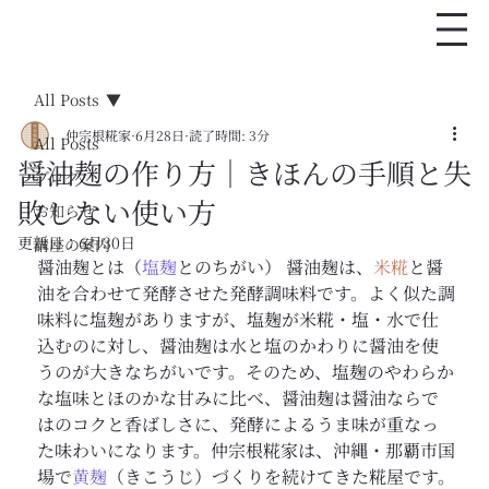
All Posts
仲宗根糀家
6月28日
読了時間: 3分
All Posts
醤油麹の作り方｜きほんの手順と失
ブログ
敗しない使い方
お知らせ
更新日：
6月30日
講座の案内
醤油麹とは（
塩麹
とのちがい） 醤油麹は、
米糀
と醤
油を合わせて発酵させた発酵調味料です。よく似た調
味料に塩麹がありますが、塩麹が米糀・塩・水で仕
込むのに対し、醤油麹は水と塩のかわりに醤油を使
うのが大きなちがいです。そのため、塩麹のやわらか
な塩味とほのかな甘みに比べ、醤油麹は醤油ならで
はのコクと香ばしさに、発酵によるうま味が重なっ
た味わいになります。仲宗根糀家は、沖縄・那覇市国
場で
黄麹
（きこうじ）づくりを続けてきた糀屋です。