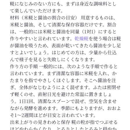
糀になじみのない方にも、まずは身近な調味料とし
て楽しんでいただけます。
材料（米糀と醤油の割合の目安） 用意するものは、
米糀と醤油、そして清潔な保存容器だけです。割合
は、一般的には米糀と醤油を同量（1対1）にすると
作りやすいと言われています。
乾燥糀
を使う場合は糀
が醤油を吸うため、表面が乾いてきたら醤油を少し足
すとよいでしょう。はじめての方は、少量から仕込
んで様子を見ると失敗しにくくなります。
作り方の手順 一般的には、次のような手順で作ると
言われています。まず清潔な容器に米糀を入れ、か
たまりを指でやさしくほぐします。そこへ醤油を注
ぎ、全体がなじむようによく混ぜます。ふたは密閉せ
ず軽くのせ、直射日光を避けた常温に置きましょ
う。1日1回、清潔なスプーンで混ぜ、空気を含ませ
ながら発酵を進めます。季節にもよりますが、おおよ
そ1〜2週間ほどが目安と言われています。
出来上がりの見きわめと保存 糀の粒が指でつぶせる
ほどやわらかくなり、とろりとしたとろみと穏やか