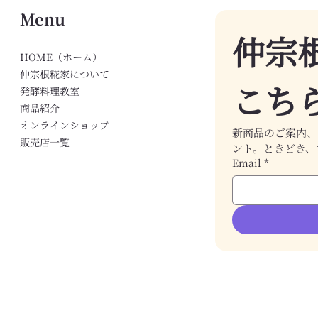
Menu
仲宗
HOME（ホーム）
仲宗根糀家について
こち
発酵料理教室
おから味噌のお手入れ｜保
親子
商品紹介
存・熟成・カビ対策ガイド
ども
オンラインショップ
新商品のご案内、
販売店一覧
ント。ときどき、
Email
*